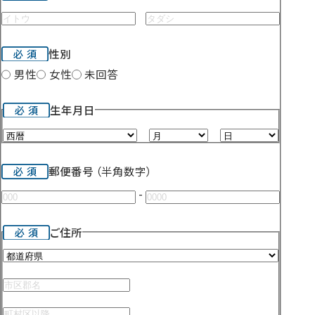
性別
男性
女性
未回答
生年月日
月
日
郵便番号
（半角数字）
-
ご住所