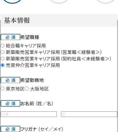
ッ
プ
基本情報
1
入
希望職種
力
総合職キャリア採用
新築販売営業キャリア採用（営業職＜経験者＞）
新築販売営業キャリア採用（契約社員＜未経験者＞）
売買仲介営業キャリア採用
希望勤務地
東京地区
大阪地区
お名前
（姓／名）
フリガナ
（セイ／メイ）