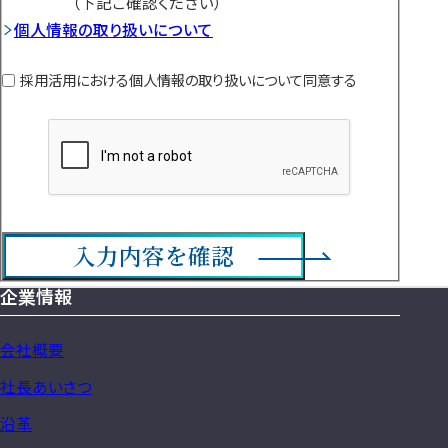
（下記ご確認ください）
情
個人情報の取り扱いについて
報
の
採用活用における個人情報の取り扱いについて同意する
取
り
扱
い
に
つ
入力内容を確認
い
て
企業情報
サ
イ
会社概要
ト
社長あいさつ
マ
沿革